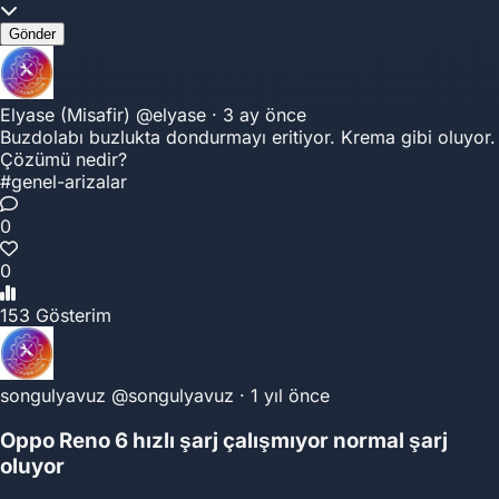
Gönder
Elyase (Misafir)
@elyase
·
3 ay önce
Buzdolabı buzlukta dondurmayı eritiyor. Krema gibi oluyor.
Çözümü nedir?
#genel-arizalar
0
0
153 Gösterim
songulyavuz
@songulyavuz
·
1 yıl önce
Oppo Reno 6 hızlı şarj çalışmıyor normal şarj
oluyor