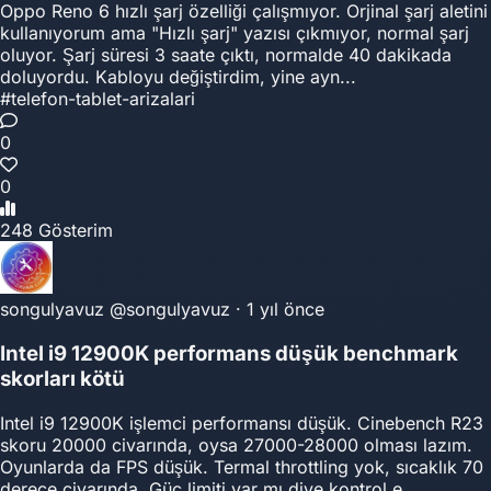
Oppo Reno 6 hızlı şarj özelliği çalışmıyor. Orjinal şarj aletini
kullanıyorum ama "Hızlı şarj" yazısı çıkmıyor, normal şarj
oluyor. Şarj süresi 3 saate çıktı, normalde 40 dakikada
doluyordu. Kabloyu değiştirdim, yine ayn...
#telefon-tablet-arizalari
0
0
248 Gösterim
songulyavuz
@songulyavuz
·
1 yıl önce
Intel i9 12900K performans düşük benchmark
skorları kötü
Intel i9 12900K işlemci performansı düşük. Cinebench R23
skoru 20000 civarında, oysa 27000-28000 olması lazım.
Oyunlarda da FPS düşük. Termal throttling yok, sıcaklık 70
derece civarında. Güç limiti var mı diye kontrol e...