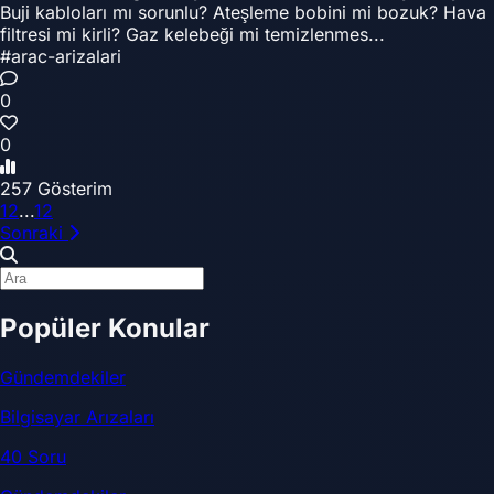
Buji kabloları mı sorunlu? Ateşleme bobini mi bozuk? Hava
filtresi mi kirli? Gaz kelebeği mi temizlenmes...
#arac-arizalari
0
0
257 Gösterim
1
2
...
12
Sonraki
Popüler Konular
Gündemdekiler
Bilgisayar Arızaları
40 Soru