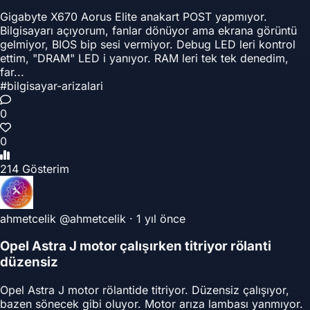
Gigabyte X670 Aorus Elite anakart POST yapmıyor.
Bilgisayarı açıyorum, fanlar dönüyor ama ekrana görüntü
gelmiyor, BIOS bip sesi vermiyor. Debug LED leri kontrol
ettim, "DRAM" LED i yanıyor. RAM leri tek tek denedim,
far...
#bilgisayar-arizalari
0
0
214 Gösterim
ahmetcelik
@ahmetcelik
·
1 yıl önce
Opel Astra J motor çalışırken titriyor rölanti
düzensiz
Opel Astra J motor rölantide titriyor. Düzensiz çalışıyor,
bazen sönecek gibi oluyor. Motor arıza lambası yanmıyor.