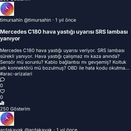
timursahin
@timursahin
·
1 yıl önce
Mercedes C180 hava yastığı uyarısı SRS lambası
yanıyor
Mercedes C180 hava yastığı uyarısı veriyor. SRS lambası
sürekli yanıyor. Hava yastığı çalışmaz mı kaza anında?
Sensör mü sorunlu? Kablo bağlantısı mı gevşemiş? Koltuk
altı konnektörü mü bozulmuş? OBD ile hata kodu okutma...
#arac-arizalari
0
0
250 Gösterim
ardakavak
@ardakavak
·
1 yıl önce