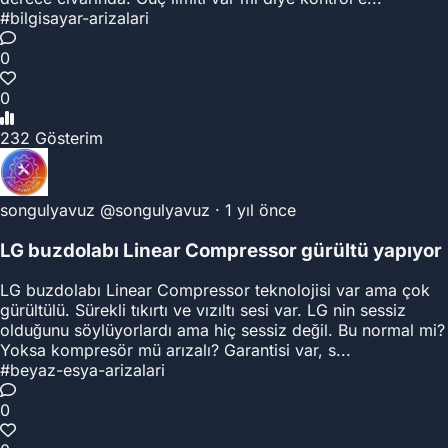
#bilgisayar-arizalari
0
0
232 Gösterim
songulyavuz
@songulyavuz
·
1 yıl önce
LG buzdolabı Linear Compressor gürültü yapıyor
LG buzdolabı Linear Compressor teknolojisi var ama çok
gürültülü. Sürekli tıkırtı ve vızıltı sesi var. LG nin sessiz
olduğunu söylüyorlardı ama hiç sessiz değil. Bu normal mi?
Yoksa kompresör mü arızalı? Garantisi var, s...
#beyaz-esya-arizalari
0