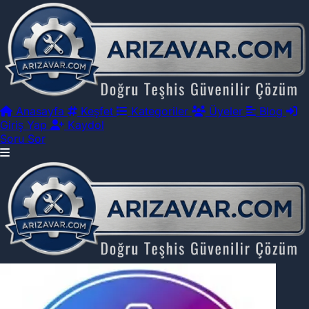
Anasayfa
Keşfet
Kategoriler
Üyeler
Blog
Giriş Yap
Kaydol
Soru Sor