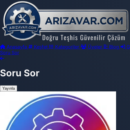
Anasayfa
Keşfet
Kategoriler
Üyeler
Blog
G
Soru Sor
Soru Sor
Yayınla