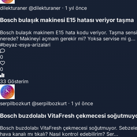
dilekturaner
@dilekturaner
·
1 yıl önce
Bosch bulaşık makinesi E15 hatası veriyor taşma
Bosch bulaşık makinem E15 hata kodu veriyor. Taşma sensör
nerede? Makineyi açmam gerekir mi? Yoksa servise mi g...
#beyaz-esya-arizalari
0
0
33 Gösterim
serpilbozkurt
@serpilbozkurt
·
1 yıl önce
Bosch buzdolabı VitaFresh çekmecesi soğutmuy
Bosch buzdolabı VitaFresh çekmecesi soğutmuyor. Sebzeler
hava kanalı mı tıkalı? Nasıl kontrol edebilirim? Ser...