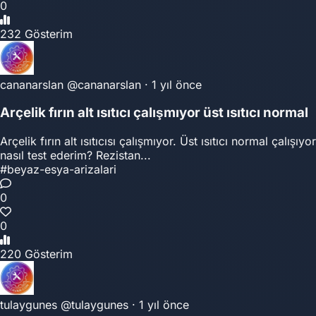
0
232 Gösterim
cananarslan
@cananarslan
·
1 yıl önce
Arçelik fırın alt ısıtıcı çalışmıyor üst ısıtıcı normal
Arçelik fırın alt ısıtıcısı çalışmıyor. Üst ısıtıcı normal çalış
nasıl test ederim? Rezistan...
#beyaz-esya-arizalari
0
0
220 Gösterim
tulaygunes
@tulaygunes
·
1 yıl önce