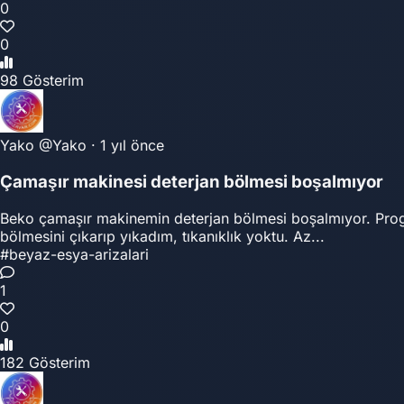
0
0
98 Gösterim
Yako
@Yako
·
1 yıl önce
Çamaşır makinesi deterjan bölmesi boşalmıyor
Beko çamaşır makinemin deterjan bölmesi boşalmıyor. Progra
bölmesini çıkarıp yıkadım, tıkanıklık yoktu. Az...
#beyaz-esya-arizalari
1
0
182 Gösterim