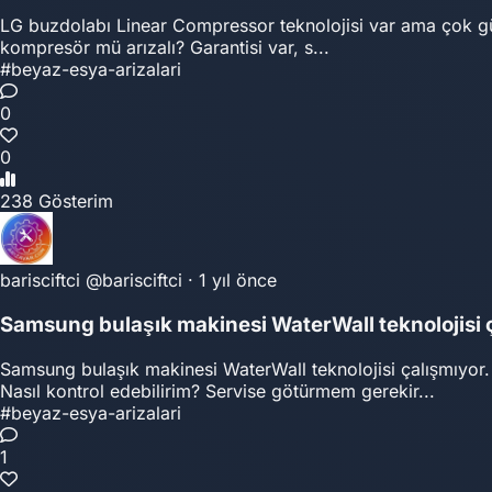
LG buzdolabı Linear Compressor teknolojisi var ama çok gürül
kompresör mü arızalı? Garantisi var, s...
#beyaz-esya-arizalari
0
0
238 Gösterim
barisciftci
@barisciftci
·
1 yıl önce
Samsung bulaşık makinesi WaterWall teknolojisi 
Samsung bulaşık makinesi WaterWall teknolojisi çalışmıyor
Nasıl kontrol edebilirim? Servise götürmem gerekir...
#beyaz-esya-arizalari
1