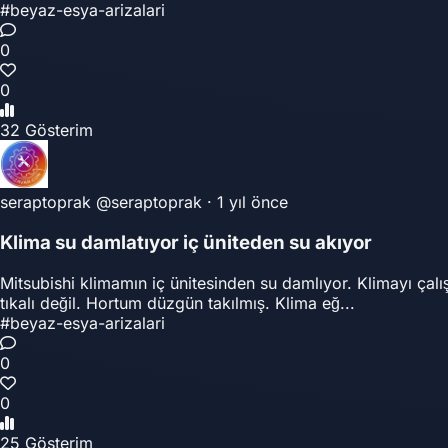
#beyaz-esya-arizalari
0
0
32 Gösterim
seraptoprak
@seraptoprak
·
1 yıl önce
Klima su damlatıyor iç üniteden su akıyor
Mitsubishi klimamın iç ünitesinden su damlıyor. Klimayı ça
tıkalı değil. Hortum düzgün takılmış. Klima eğ...
#beyaz-esya-arizalari
0
0
25 Gösterim