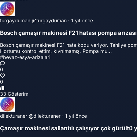
turgayduman
@turgayduman
·
1 yıl önce
Bosch çamaşır makinesi F21 hatası pompa arızası
Bosch çamaşır makinesi F21 hata kodu veriyor. Tahliye pompa
Hortumu kontrol ettim, kıvrılmamış. Pompa mu...
#beyaz-esya-arizalari
0
0
33 Gösterim
dilekturaner
@dilekturaner
·
1 yıl önce
Çamaşır makinesi sallantılı çalışıyor çok gürültü 