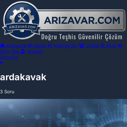
Anasayfa
Keşfet
Kategoriler
Üyeler
Blog
Giriş Yap
Kaydol
Soru Sor
ardakavak
3 Soru