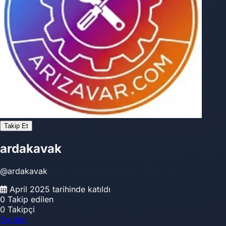
Takip Et
ardakavak
@ardakavak
April 2025 tarihinde katıldı
0
Takip edilen
0
Takipçi
Sorular