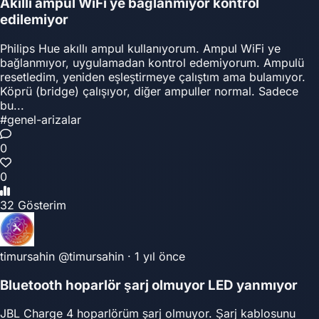
Akıllı ampul WiFi ye bağlanmıyor kontrol
edilemiyor
Philips Hue akıllı ampul kullanıyorum. Ampul WiFi ye
bağlanmıyor, uygulamadan kontrol edemiyorum. Ampulü
resetledim, yeniden eşleştirmeye çalıştım ama bulamıyor.
Köprü (bridge) çalışıyor, diğer ampuller normal. Sadece
bu...
#genel-arizalar
0
0
32 Gösterim
timursahin
@timursahin
·
1 yıl önce
Bluetooth hoparlör şarj olmuyor LED yanmıyor
JBL Charge 4 hoparlörüm şarj olmuyor. Şarj kablosunu