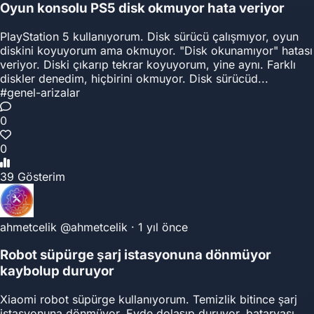
Oyun konsolu PS5 disk okmuyor hata veriyor
PlayStation 5 kullanıyorum. Disk sürücü çalışmıyor, oyun
diskini koyuyorum ama okmuyor. "Disk okunamıyor" hatası
veriyor. Diski çıkarıp tekrar koyuyorum, yine aynı. Farklı
diskler denedim, hiçbirini okmuyor. Disk sürücüd...
#genel-arizalar
0
0
39 Gösterim
ahmetcelik
@ahmetcelik
·
1 yıl önce
Robot süpürge şarj istasyonuna dönmüyor
kaybolup duruyor
Xiaomi robot süpürge kullanıyorum. Temizlik bitince şarj
istasyonuna dönmüyor. Evde dolaşıp duruyor, bataryası