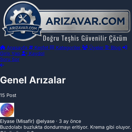
Anasayfa
Keşfet
Kategoriler
Üyeler
Blog
Giriş Yap
Kaydol
Soru Sor
Genel Arızalar
15 Post
Elyase (Misafir)
@elyase
·
3 ay önce
Buzdolabı buzlukta dondurmayı eritiyor. Krema gibi oluyor.