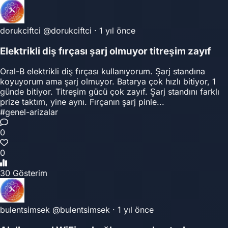
dorukciftci
@dorukciftci
·
1 yıl önce
Elektrikli diş fırçası şarj olmuyor titreşim zayıf
Oral-B elektrikli diş fırçası kullanıyorum. Şarj standına
koyuyorum ama şarj olmuyor. Batarya çok hızlı bitiyor, 1
günde bitiyor. Titreşim gücü çok zayıf. Şarj standını farklı
prize taktım, yine aynı. Fırçanın şarj pinle...
#genel-arizalar
0
0
30 Gösterim
bulentsimsek
@bulentsimsek
·
1 yıl önce