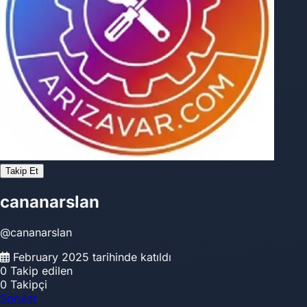
Takip Et
cananarslan
@cananarslan
February 2025 tarihinde katıldı
0
Takip edilen
0
Takipçi
Sorular