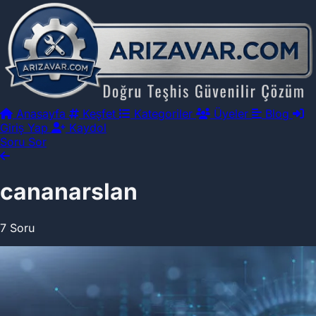
Anasayfa
Keşfet
Kategoriler
Üyeler
Blog
Giriş Yap
Kaydol
Soru Sor
cananarslan
7 Soru