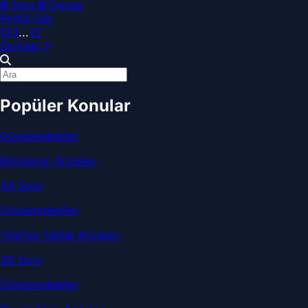
6
Soru
0
Cevap
Profili Gör
1
2
3
...
27
Sonraki
Popüler Konular
Gündemdekiler
Bilgisayar Arızaları
40 Soru
Gündemdekiler
Telefon Tablet Arızaları
36 Soru
Gündemdekiler