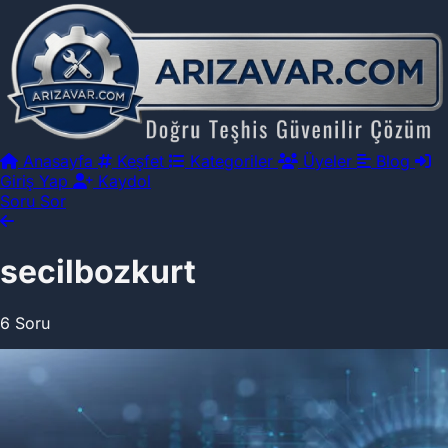
Anasayfa
Keşfet
Kategoriler
Üyeler
Blog
Giriş Yap
Kaydol
Soru Sor
secilbozkurt
6 Soru