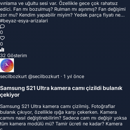
vınlama ve uğultu sesi var. Özellikle gece çok rahatsız
edici. Fan mı bozulmuş? Rulman mı aşınmış? Fan değişimi
zor mu? Kendim yapabilir miyim? Yedek parça fiyatı ne...
#beyaz-esya-arizalari
0
0
32 Gösterim
secilbozkurt
@secilbozkurt
·
1 yıl önce
Samsung S21 Ultra kamera camı çizildi bulanık
çekiyor
Samsung S21 Ultra kamera camı çizilmiş. Fotoğraflar
bulanık çıkıyor, özellikle ışığa karşı çekerken. Kamera
camını nasıl değiştirebilirim? Sadece cam mı değişir yoksa
tüm kamera modülü mü? Tamir ücreti ne kadar? Kamera
c...